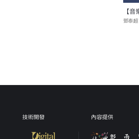
【音
鄧泰超
頁面
技術開發
內容提供