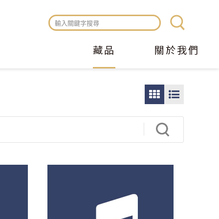
藏品
關於我們
圖
圖
片
文
瀏
瀏
覽
覽
模
模
式
式