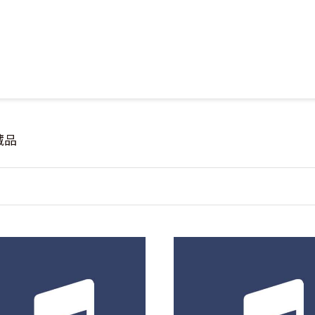
Jump to Main content
Jump to Navigation
藏品