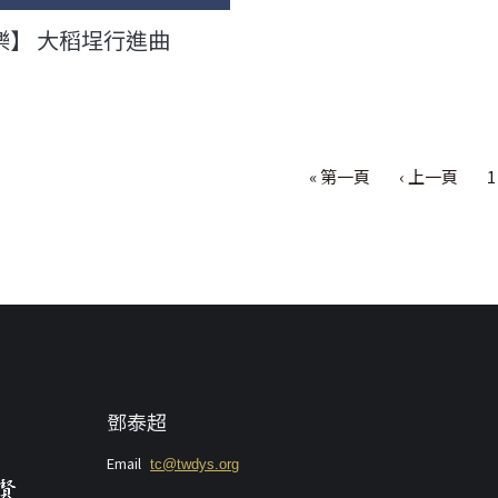
樂】 大稻埕行進曲
« 第一頁
‹ 上一頁
1
鄧泰超
Email
tc@twdys.org