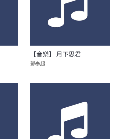
【音樂】 月下思君
鄧泰超