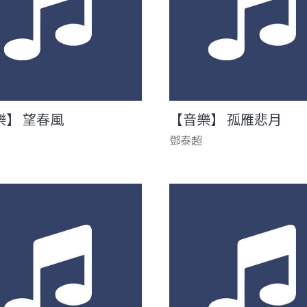
樂】 望春風
【音樂】 孤雁悲月
鄧泰超