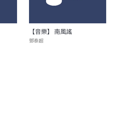
【音樂】 南風謠
鄧泰超