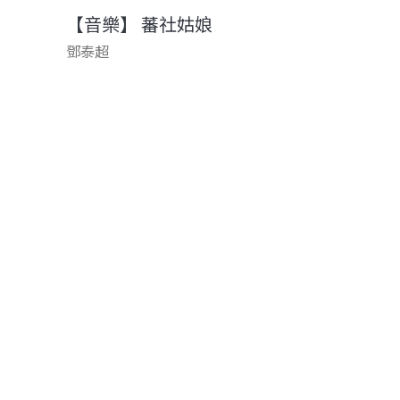
【音樂】 蕃社姑娘
鄧泰超