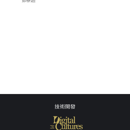
鄧泰超
技術開發