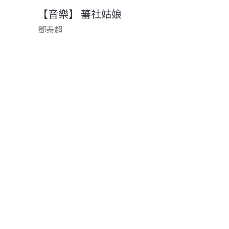
【音樂】 蕃社姑娘
鄧泰超