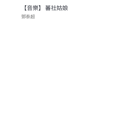
【音樂】 蕃社姑娘
鄧泰超