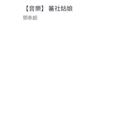
【音樂】 蕃社姑娘
鄧泰超