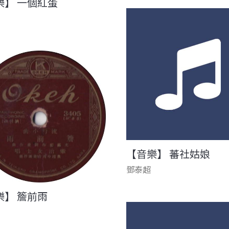
樂】 一個紅蛋
【音樂】 蕃社姑娘
鄧泰超
樂】 簷前雨