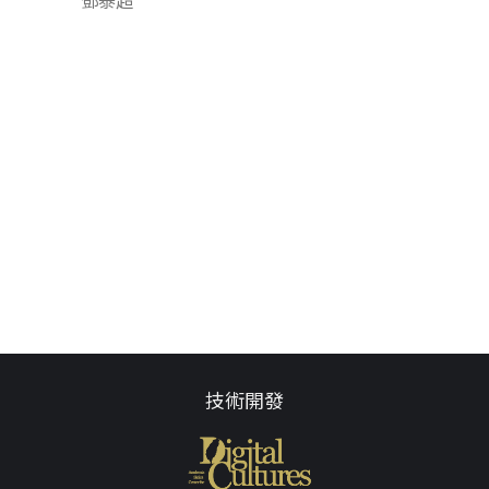
鄧泰超
技術開發