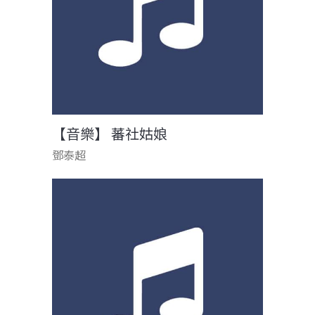
【音樂】 蕃社姑娘
鄧泰超