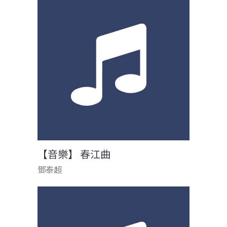
【音樂】 春江曲
鄧泰超