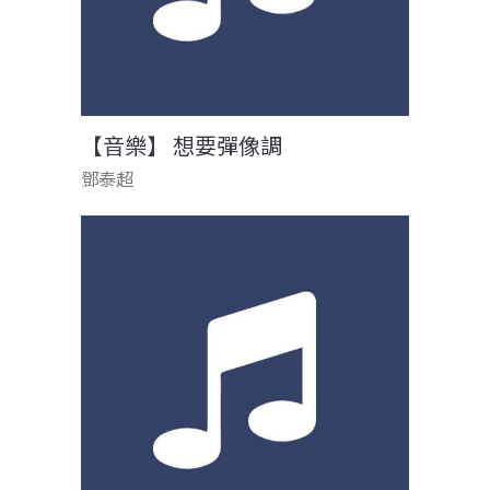
【音樂】 想要彈像調
鄧泰超