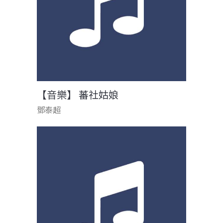
【音樂】 蕃社姑娘
鄧泰超