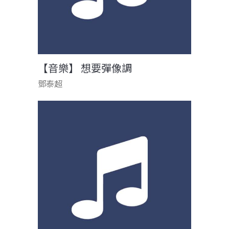
【音樂】 想要彈像調
鄧泰超