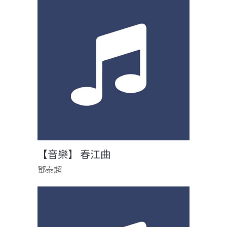
【音樂】 春江曲
鄧泰超