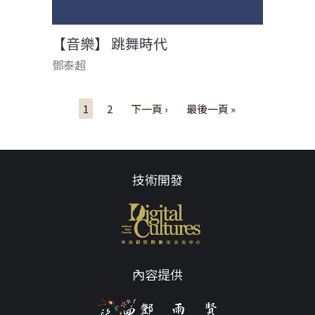
【音樂】 跳舞時代
鄧泰超
頁面
1
2
下一頁 ›
最後一頁 »
技術開發
內容提供