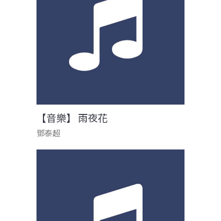
【音樂】 雨夜花
鄧泰超