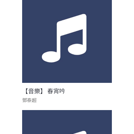
【音樂】 春宵吟
鄧泰超