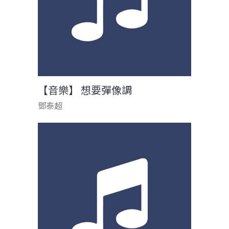
【音樂】 想要彈像調
鄧泰超