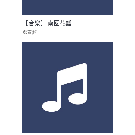
【音樂】 南國花譜
鄧泰超