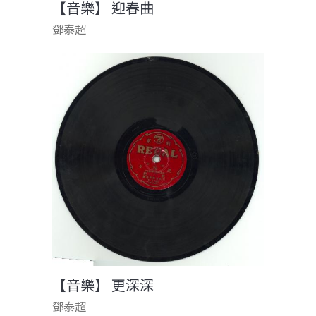
【音樂】 迎春曲
鄧泰超
【音樂】 更深深
鄧泰超