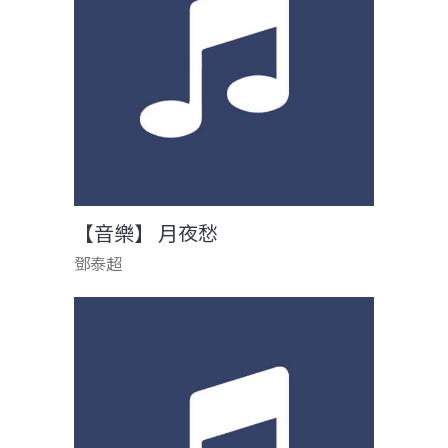
【音樂】 月夜愁
鄧泰超