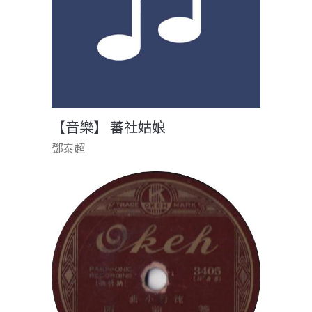
【音樂】 蕃社姑娘
鄧泰超