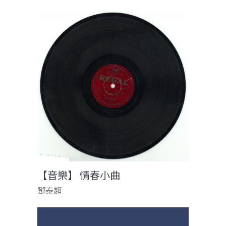
【音樂】 情春小曲
鄧泰超