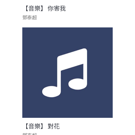
【音樂】 你害我
鄧泰超
【音樂】 對花