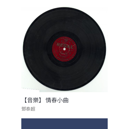
【音樂】 情春小曲
鄧泰超