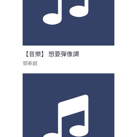
【音樂】 想要彈像調
鄧泰超