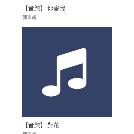
【音樂】 你害我
鄧泰超
【音樂】 對花