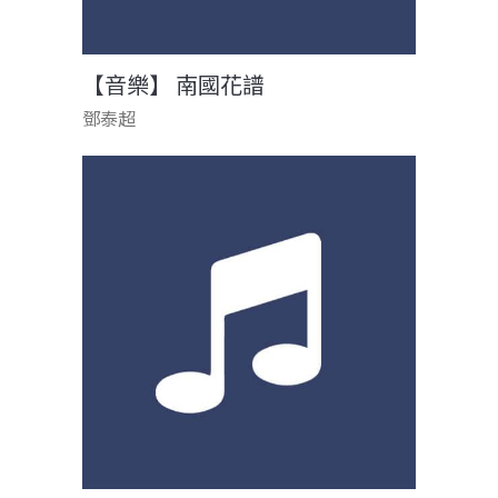
【音樂】 南國花譜
鄧泰超