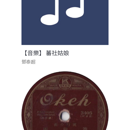
【音樂】 蕃社姑娘
鄧泰超