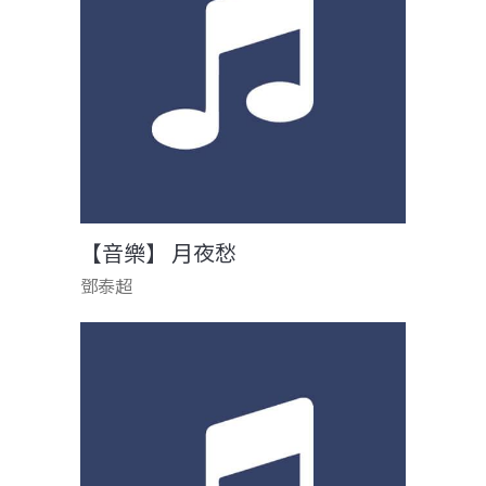
【音樂】 月夜愁
鄧泰超