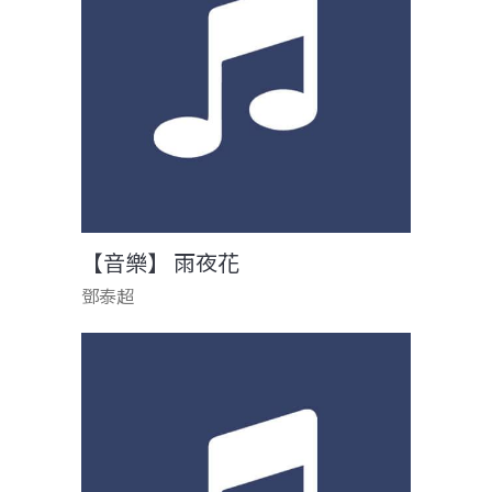
【音樂】 雨夜花
鄧泰超