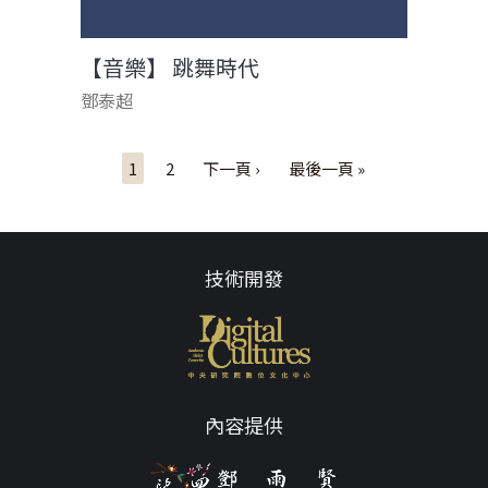
【音樂】 跳舞時代
鄧泰超
頁面
1
2
下一頁 ›
最後一頁 »
技術開發
內容提供