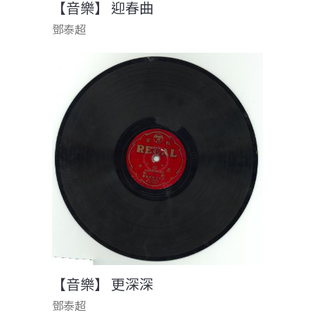
【音樂】 迎春曲
鄧泰超
【音樂】 更深深
鄧泰超