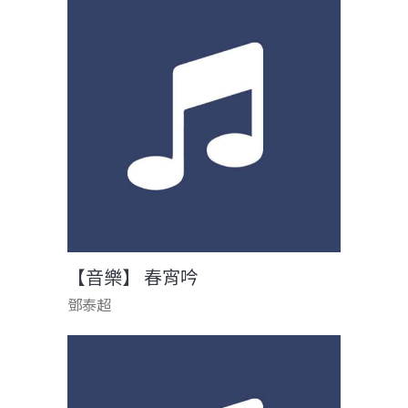
【音樂】 春宵吟
鄧泰超