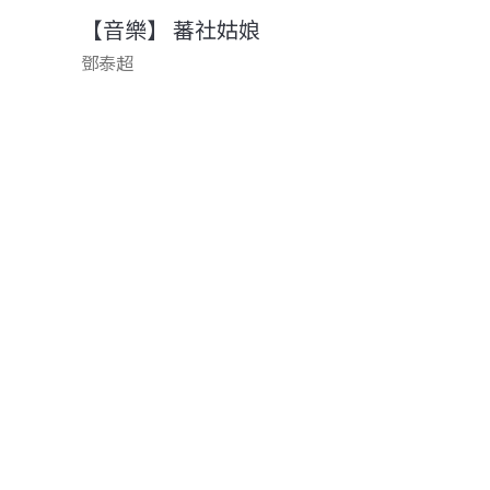
【音樂】 蕃社姑娘
鄧泰超