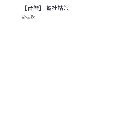
【音樂】 蕃社姑娘
鄧泰超