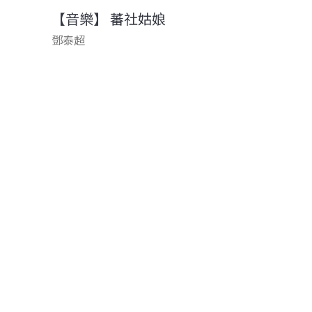
【音樂】 蕃社姑娘
鄧泰超