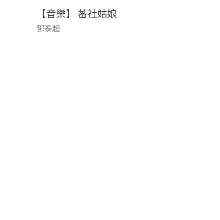
【音樂】 蕃社姑娘
鄧泰超