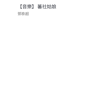
【音樂】 蕃社姑娘
鄧泰超