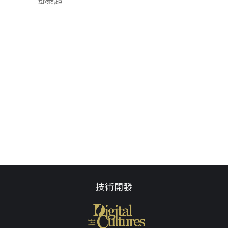
鄧泰超
技術開發