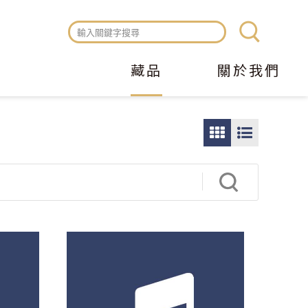
藏品
關於我們
圖
圖
片
文
瀏
瀏
覽
覽
模
模
式
式