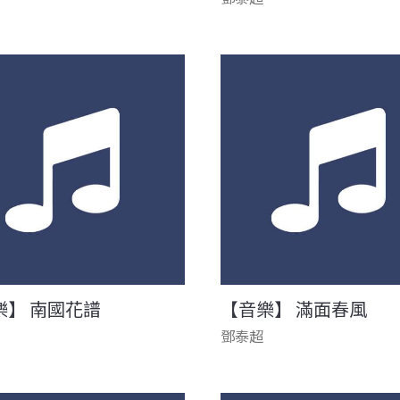
樂】 南國花譜
【音樂】 滿面春風
鄧泰超