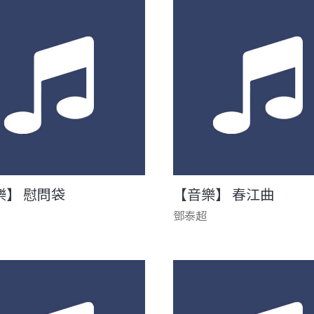
樂】 慰問袋
【音樂】 春江曲
鄧泰超