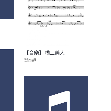
【音樂】 橋上美人
鄧泰超