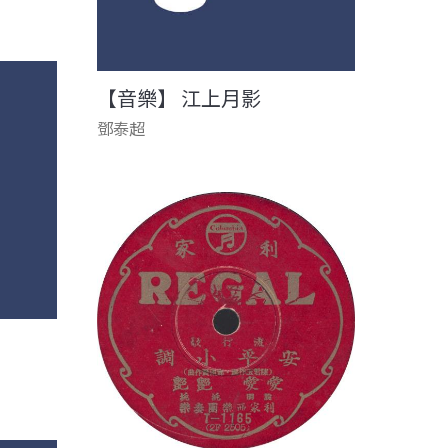
【音樂】 江上月影
鄧泰超