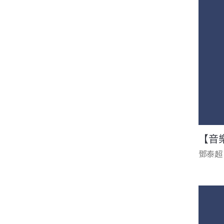
【音
鄧泰超