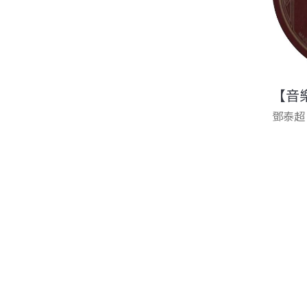
【音
鄧泰超
頁面