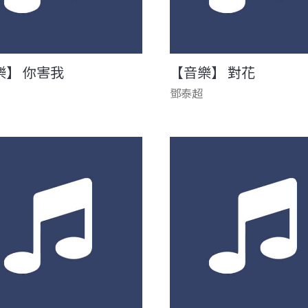
樂】 你害我
【音樂】 對花
鄧泰超