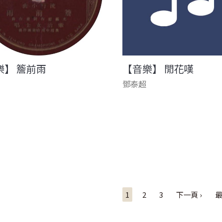
樂】 簷前雨
【音樂】 閒花嘆
鄧泰超
1
2
3
下一頁 ›
最