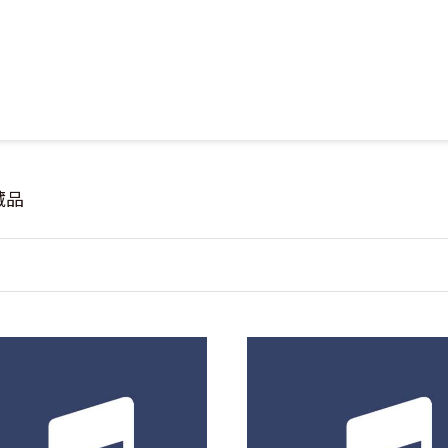
Jump to Main content
Jump to Navigation
藏品