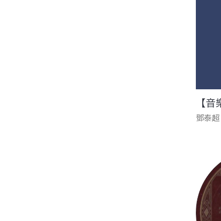
【音
鄧泰超