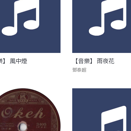
樂】 風中煙
【音樂】 雨夜花
鄧泰超