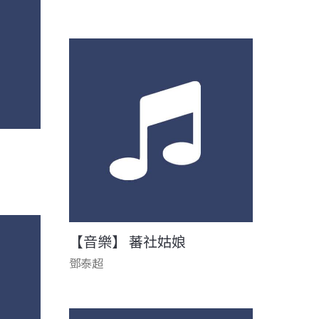
【音樂】 蕃社姑娘
鄧泰超