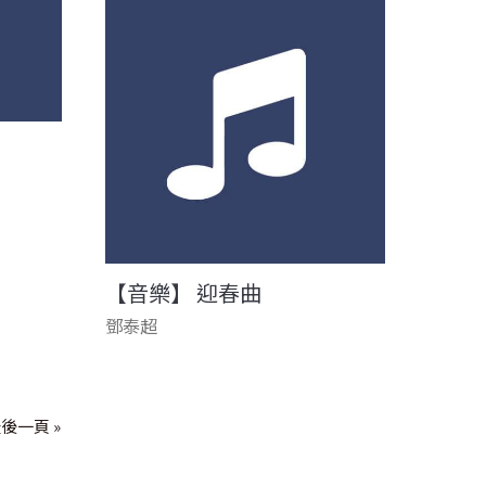
【音樂】 迎春曲
鄧泰超
後一頁 »