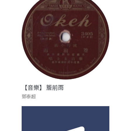
【音樂】 簷前雨
鄧泰超