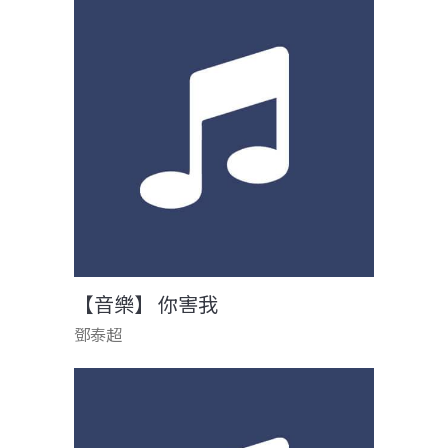
【音樂】 你害我
鄧泰超