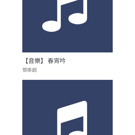
【音樂】 春宵吟
鄧泰超