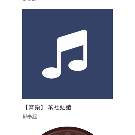
【音樂】 蕃社姑娘
鄧泰超