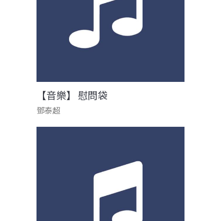
【音樂】 慰問袋
鄧泰超