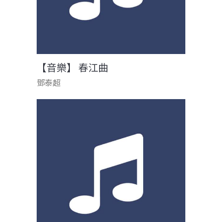
【音樂】 春江曲
鄧泰超