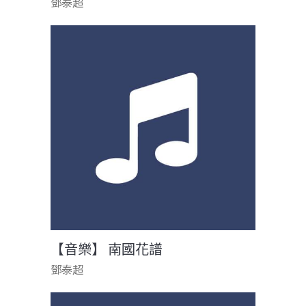
鄧泰超
【音樂】 南國花譜
鄧泰超