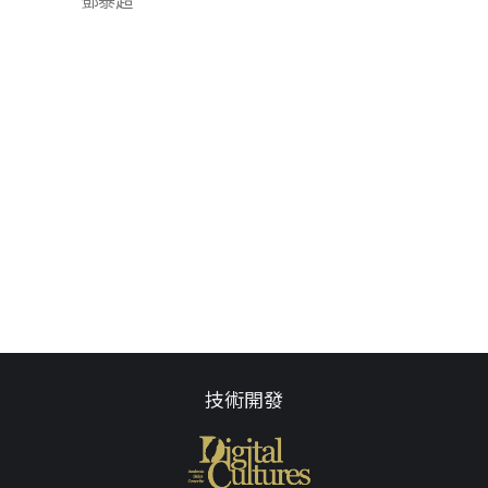
鄧泰超
技術開發