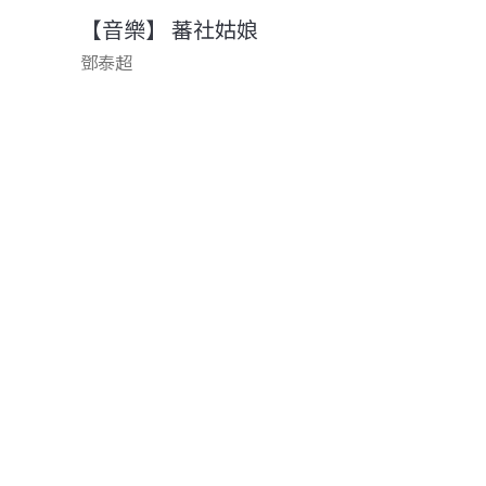
【音樂】 蕃社姑娘
鄧泰超