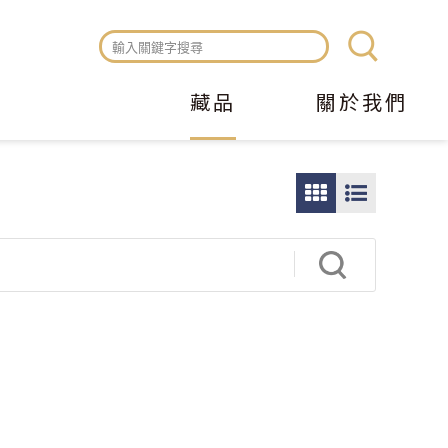
藏品
關於我們
圖
圖
片
文
瀏
瀏
覽
覽
模
模
式
式