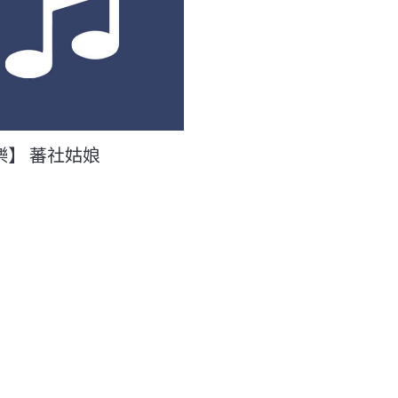
樂】 蕃社姑娘