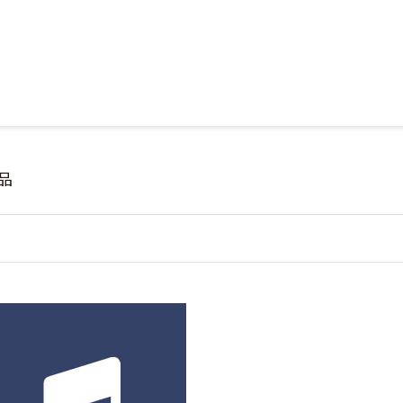
Jump to Main content
Jump to Navigation
品