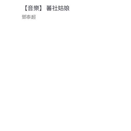
【音樂】 蕃社姑娘
鄧泰超