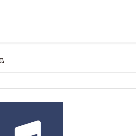
Jump to Main content
Jump to Navigation
品