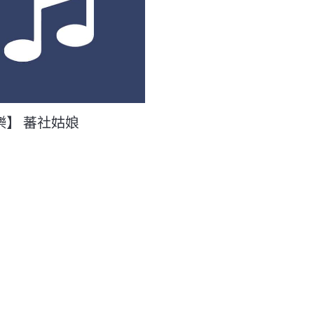
樂】 蕃社姑娘