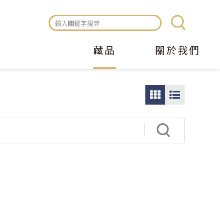
藏品
關於我們
圖
圖
片
文
瀏
瀏
覽
覽
模
模
式
式