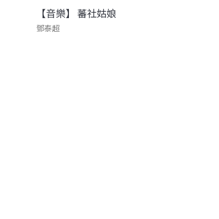
【音樂】 蕃社姑娘
鄧泰超