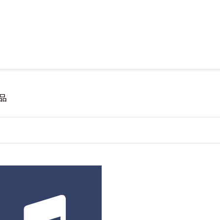
Jump to Main content
Jump to Navigation
品