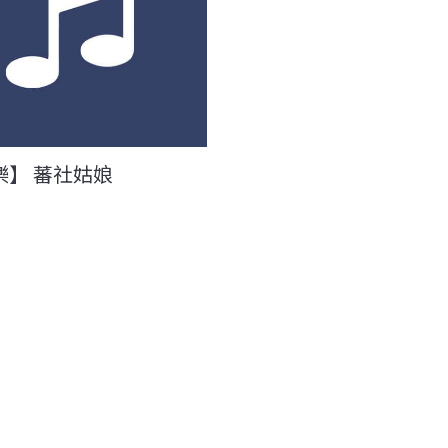
樂】 蕃社姑娘