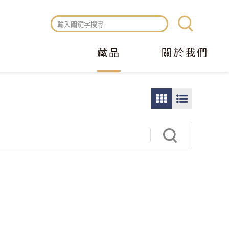
藏品
關於我們
圖
圖
片
文
瀏
瀏
覽
覽
模
模
式
式