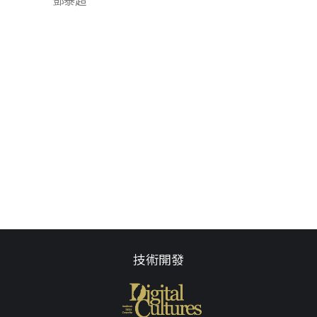
鄧泰超
技術開發