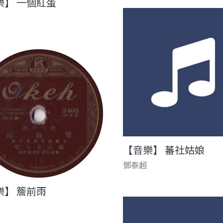
樂】 一個紅蛋
【音樂】 蕃社姑娘
鄧泰超
樂】 簷前雨