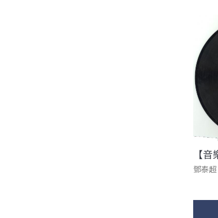
【音
鄧泰超