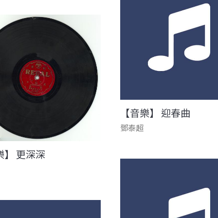
【音樂】 迎春曲
鄧泰超
樂】 更深深