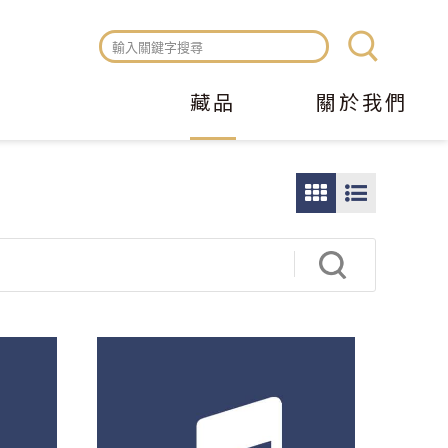
藏品
關於我們
圖
圖
片
文
瀏
瀏
覽
覽
模
模
式
式