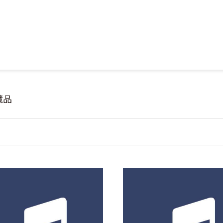
Jump to Main content
Jump to Navigation
藏品