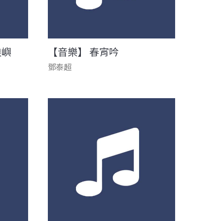
浪嶼
【音樂】 春宵吟
鄧泰超