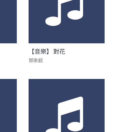
【音樂】 對花
鄧泰超