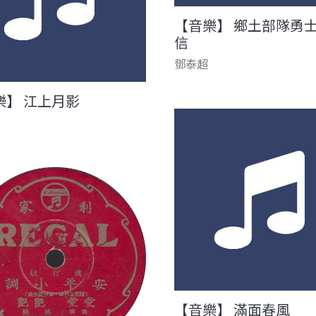
【音樂】 鄉土部隊勇
信
鄧泰超
樂】 江上月影
【音樂】 滿面春風