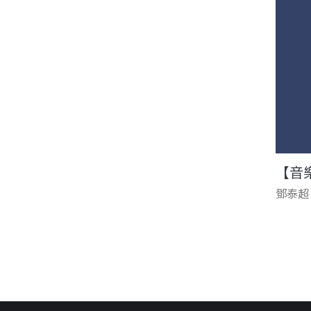
【音
鄧泰超
頁面