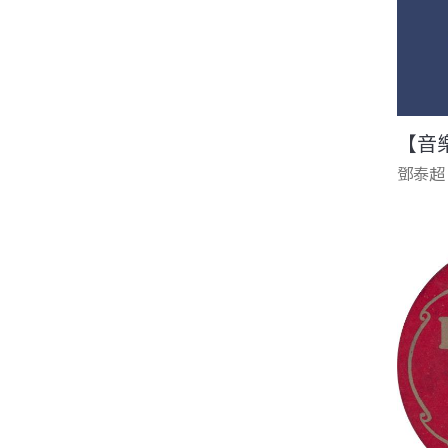
【音
鄧泰超