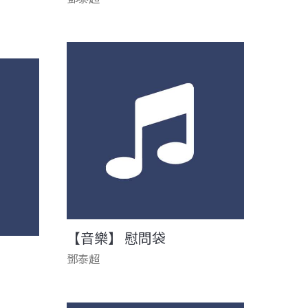
【音樂】 慰問袋
鄧泰超