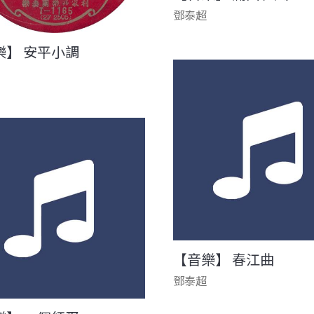
鄧泰超
樂】 安平小調
【音樂】 春江曲
鄧泰超