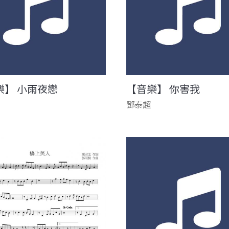
樂】 小雨夜戀
【音樂】 你害我
鄧泰超