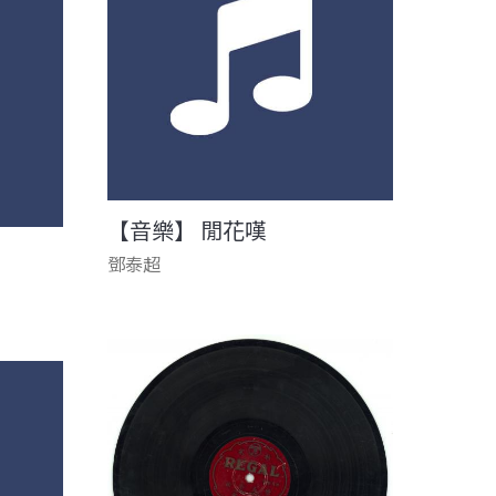
【音樂】 閒花嘆
鄧泰超