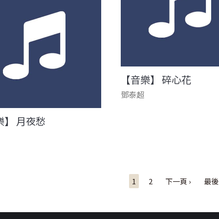
【音樂】 碎心花
鄧泰超
樂】 月夜愁
1
2
下一頁 ›
最後