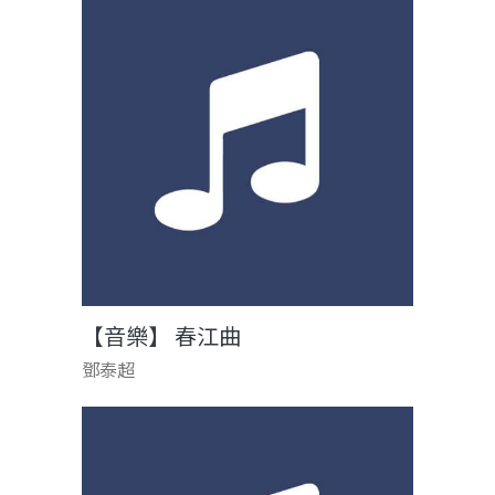
【音樂】 春江曲
鄧泰超