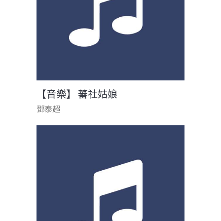
【音樂】 蕃社姑娘
鄧泰超