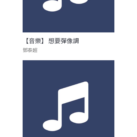
【音樂】 想要彈像調
鄧泰超