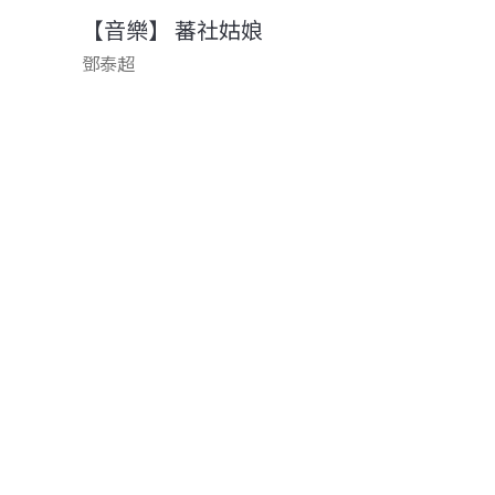
【音樂】 蕃社姑娘
鄧泰超