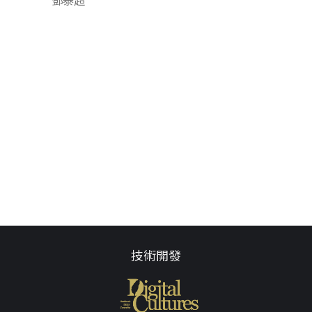
鄧泰超
技術開發