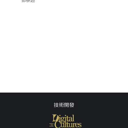
鄧泰超
技術開發