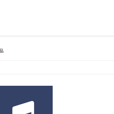
Jump to Main content
Jump to Navigation
品