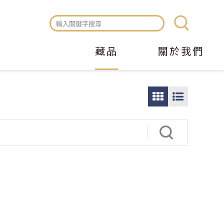
藏品
關於我們
圖
圖
片
文
瀏
瀏
覽
覽
模
模
式
式