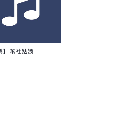
樂】 蕃社姑娘