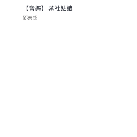
【音樂】 蕃社姑娘
鄧泰超