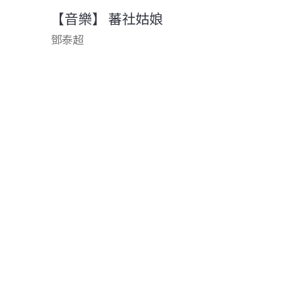
【音樂】 蕃社姑娘
鄧泰超