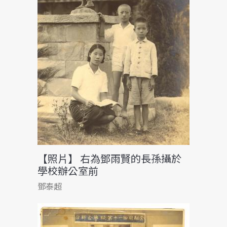
【照片】 右為鄧雨賢的長孫攝於
學校辦公室前
鄧泰超