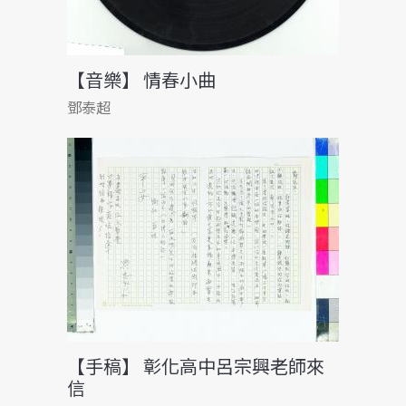
【音樂】 情春小曲
鄧泰超
【手稿】 彰化高中呂宗興老師來
信