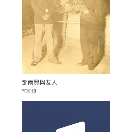
鄧雨賢與友人
鄧泰超