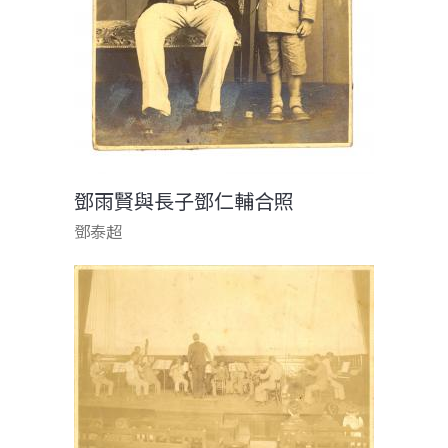
鄧雨賢與長子鄧仁輔合照
鄧泰超