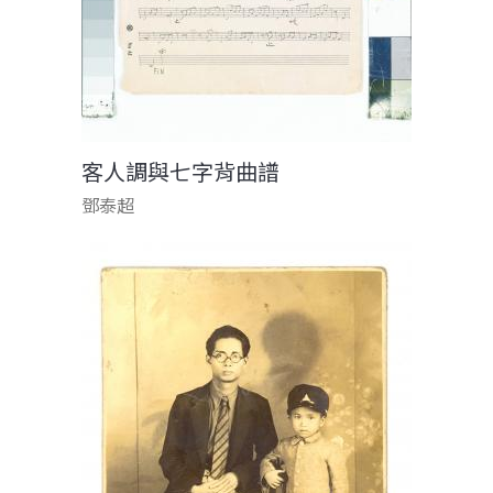
客人調與七字背曲譜
鄧泰超