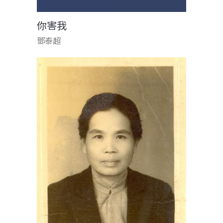
你害我
鄧泰超