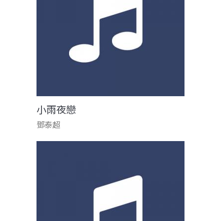
小雨夜戀
鄧泰超