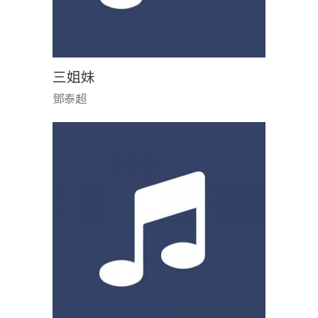
三姐妹
鄧泰超