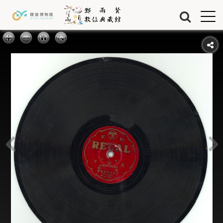
Jump to Main content
Jump to Navigation
首頁
藏品
關於我們