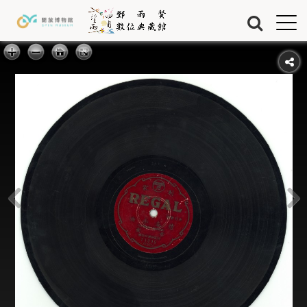
Jump to Main content
Jump to Navigation
首頁
藏品
關於我們