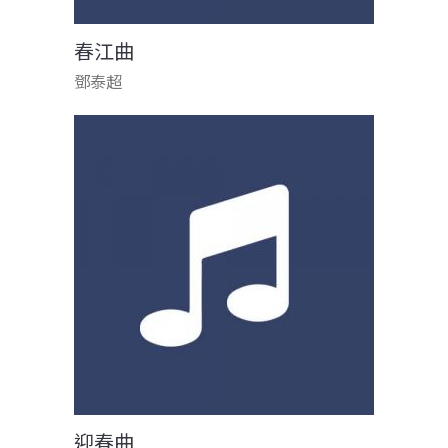
春江曲
鄧泰超
迎春曲