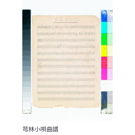
芎林小唄曲譜