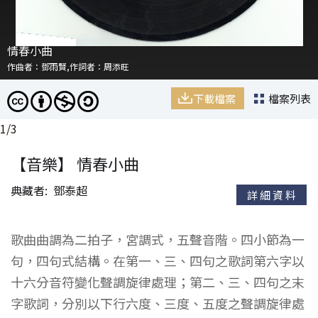
情春小曲
情春小曲
作曲者：鄧雨賢,作詞者：周添旺
作曲者：鄧雨賢,作詞者：周添旺
下載檔案
下載檔案
下載檔案
檔案列表
檔案列表
檔案列表
1
/
3
【音樂】 情春小曲
典藏者
鄧泰超
詳細資料
歌曲曲調為二拍子，宮調式，五聲音階。四小節為一
句，四句式結構。在第一、三、四句之歌詞第六字以
十六分音符變化聲調旋律處理；第二、三、四句之末
字歌詞，分別以下行六度、三度、五度之聲調旋律處