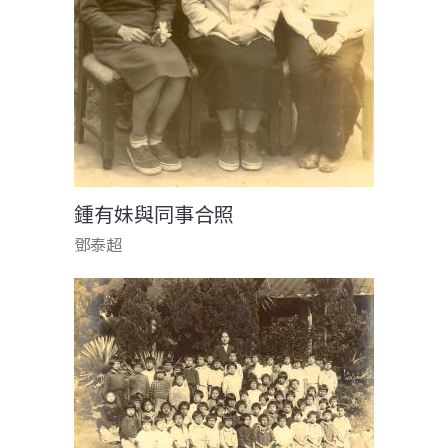
鍾有妹與同事合照
鄧泰超