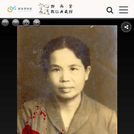
Jump to Main content
Jump to Navigation
首頁
藏品
關於我們