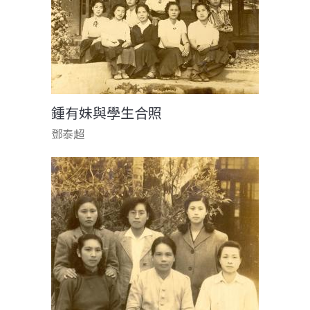
鍾有妹與學生合照
鄧泰超