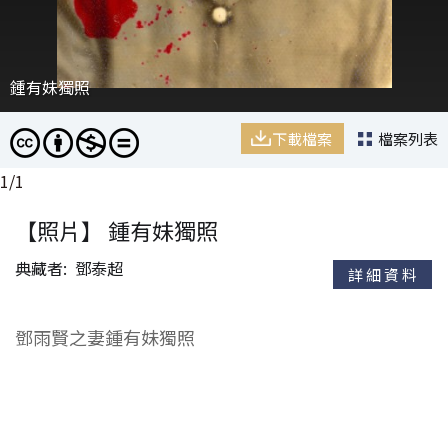
鍾有妹獨照
下載檔案
檔案列表
1
/
1
【照片】 鍾有妹獨照
典藏者
鄧泰超
詳細資料
鄧雨賢之妻鍾有妹獨照