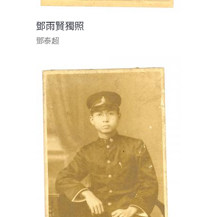
鄧雨賢獨照
鄧泰超