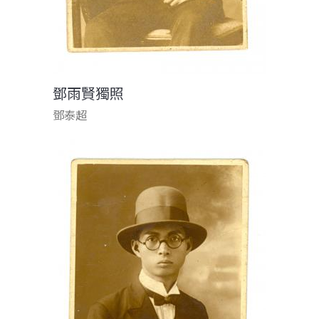
鄧雨賢獨照
鄧泰超