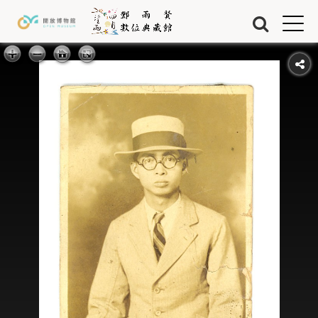
Jump to Main content
Jump to Navigation
首頁
藏品
關於我們