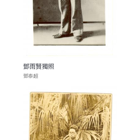
鄧雨賢獨照
鄧泰超