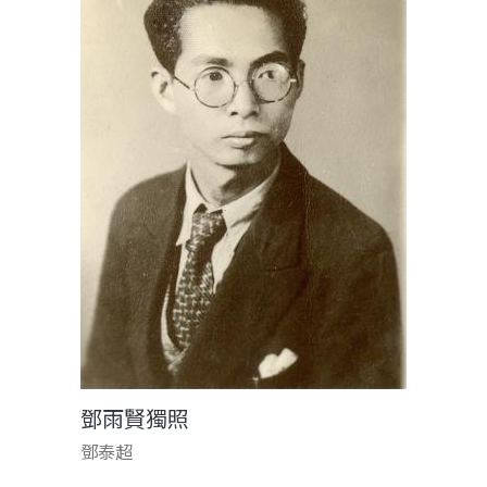
鄧雨賢獨照
鄧泰超