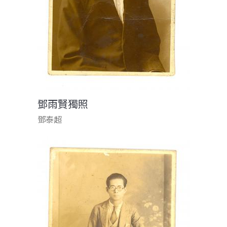
鄧雨賢獨照
鄧泰超