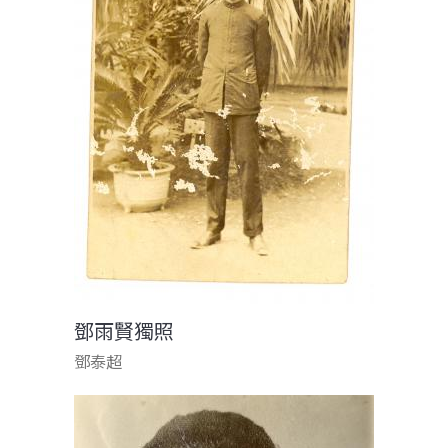
鄧雨賢獨照
鄧泰超