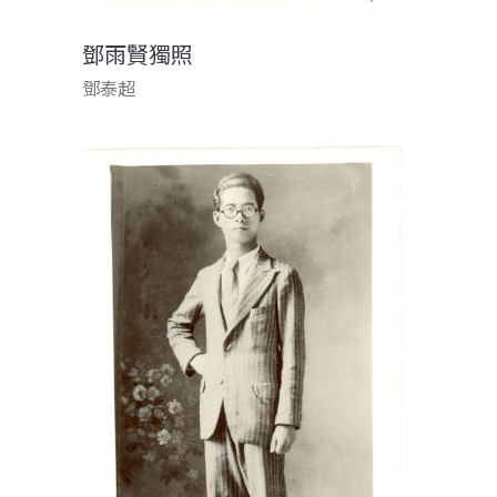
鄧雨賢獨照
鄧泰超