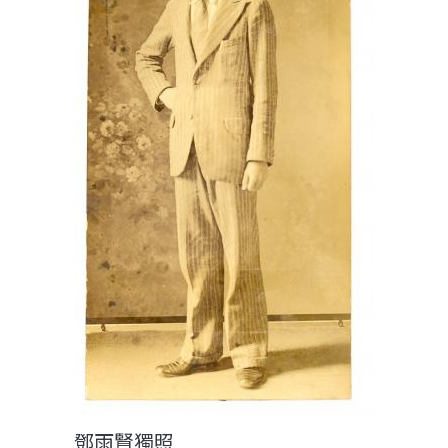
鄧雨賢獨照