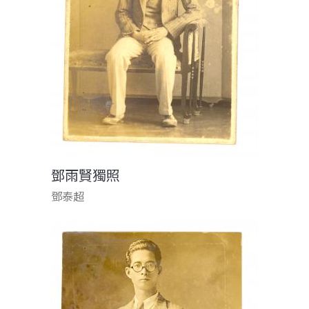
鄧雨賢獨照
鄧泰超