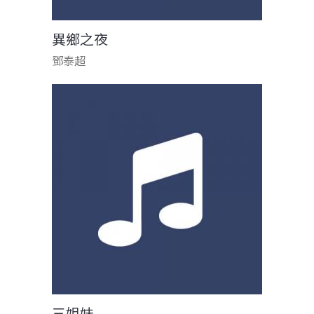
異鄉之夜
鄧泰超
三姐妹