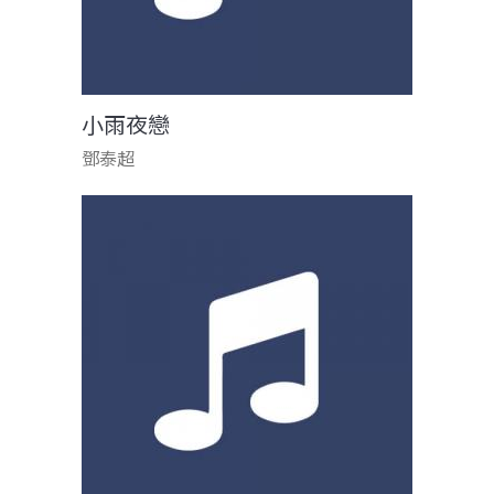
小雨夜戀
鄧泰超