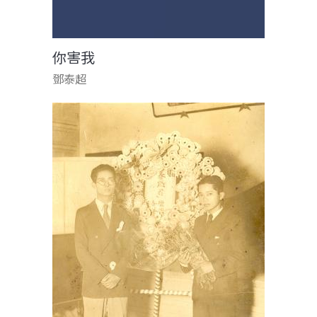
你害我
鄧泰超