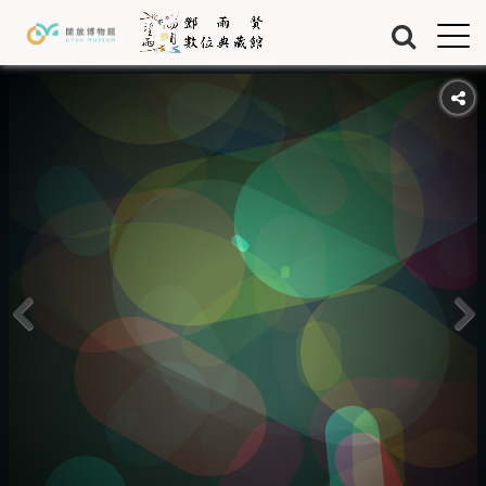
Jump to Main content
Jump to Navigation
首頁
藏品
關於我們