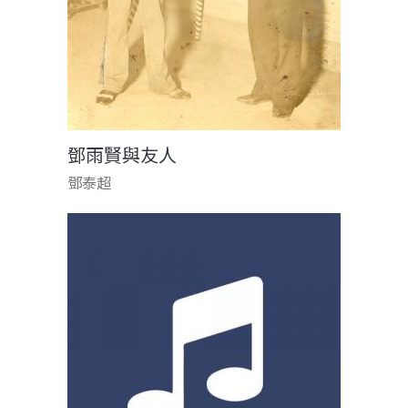
鄧雨賢與友人
鄧泰超