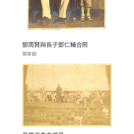
鄧雨賢與長子鄧仁輔合照
鄧泰超