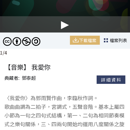
我愛你
作曲者：鄧雨賢,作詞者：李臨秋
下載檔案
下載檔案
下載檔案
下載檔案
檔案列表
檔案列表
檔案列表
檔案列表
1
/
4
【音樂】 我愛你
典藏者
鄧泰超
詳細資料
〈我愛你〉為鄧雨賢作曲，李臨秋作詞。
歌曲曲調為二拍子，宮調式，五聲音階。基本上屬四
小節為一句之四句式結構，第一、二句為相同節奏模
式之樂句關係，三、四兩句開始均運用八度關係之旋