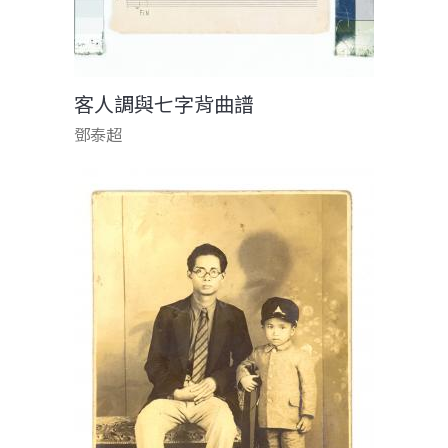
客人調與七字背曲譜
鄧泰超