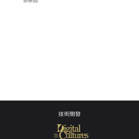
鄧泰超
技術開發