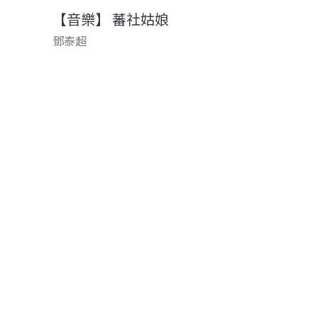
【音樂】 蕃社姑娘
鄧泰超