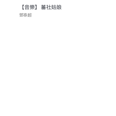
【音樂】 蕃社姑娘
鄧泰超