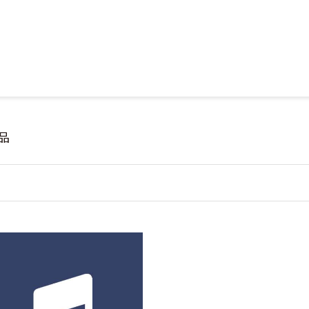
Jump to Main content
Jump to Navigation
品