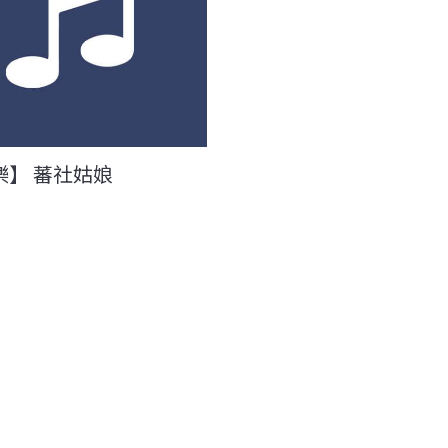
樂】 蕃社姑娘