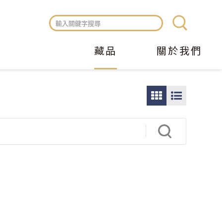
藏品
關於我們
圖
圖
片
文
瀏
瀏
覽
覽
模
模
式
式