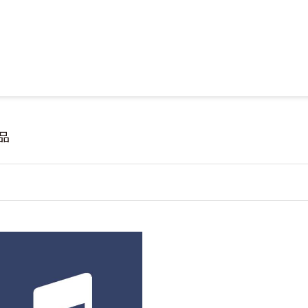
Jump to Main content
Jump to Navigation
品