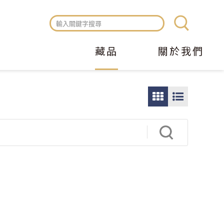
藏品
關於我們
圖
圖
片
文
瀏
瀏
覽
覽
模
模
式
式