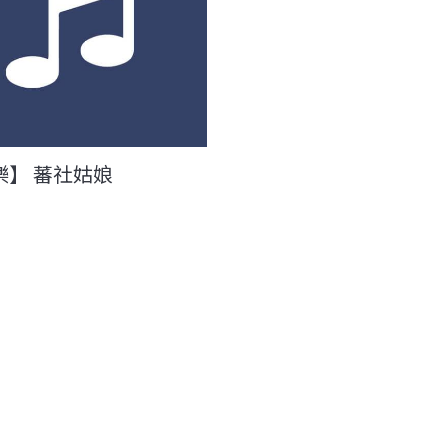
樂】 蕃社姑娘