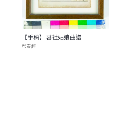
【手稿】 蕃社姑娘曲譜
鄧泰超