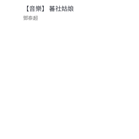
【音樂】 蕃社姑娘
鄧泰超