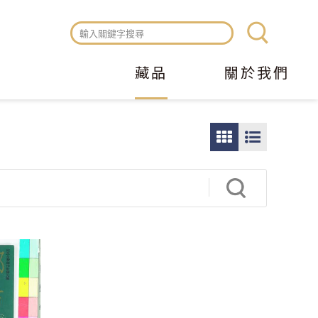
藏品
關於我們
圖
圖
片
文
瀏
瀏
覽
覽
模
模
式
式