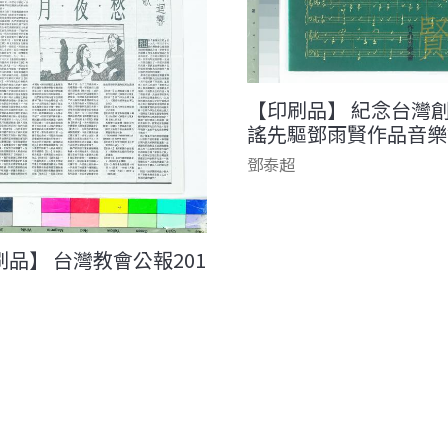
【印刷品】 紀念台灣
謠先驅鄧雨賢作品音樂
鄧泰超
刷品】 台灣教會公報201