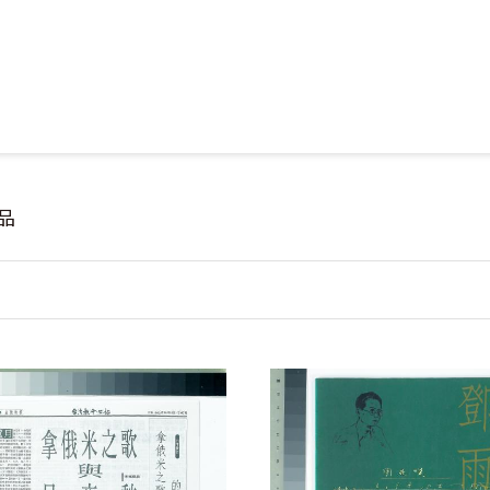
Jump to Main content
Jump to Navigation
品